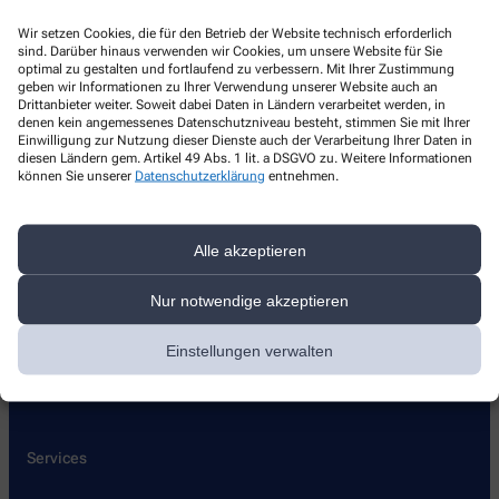
Ulen-Apotheke
Wir setzen Cookies, die für den Betrieb der Website technisch erforderlich
sind. Darüber hinaus verwenden wir Cookies, um unsere Website für Sie
Groot Enn 3
,
21149
Hamburg
optimal zu gestalten und fortlaufend zu verbessern. Mit Ihrer Zustimmung
+49-407018682
geben wir Informationen zu Ihrer Verwendung unserer Website auch an
Drittanbieter weiter. Soweit dabei Daten in Ländern verarbeitet werden, in
+49-407026881
denen kein angemessenes Datenschutzniveau besteht, stimmen Sie mit Ihrer
Einwilligung zur Nutzung dieser Dienste auch der Verarbeitung Ihrer Daten in
ulen-apotheke@t-online.de
diesen Ländern gem. Artikel 49 Abs. 1 lit. a DSGVO zu. Weitere Informationen
können Sie unserer
Datenschutzerklärung
entnehmen.
Alle akzeptieren
Über uns
Team
Nur notwendige akzeptieren
Unsere Kundenkarte
Leistungen
Einstellungen verwalten
Lieferoptionen
Kontakt
Services