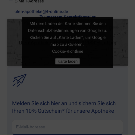
E-Mail-Adresse
ulen-apotheke@t-online.de
Zu unserem Kontaktformular
Mit dem Laden der Karte stimmen Sie den
Datenschutzbestimmungen von Google zu.
Klicken Sie auf „Karte Laden“, um Google
Ulen-Apotheke, Groot Enn 3, 21149 Hamburg
map zu aktivieren.
Cookie-Richtlinie
Karte laden
Melden Sie sich hier an und sichern Sie sich
Ihren 10% Gutschein* für unsere Apotheke