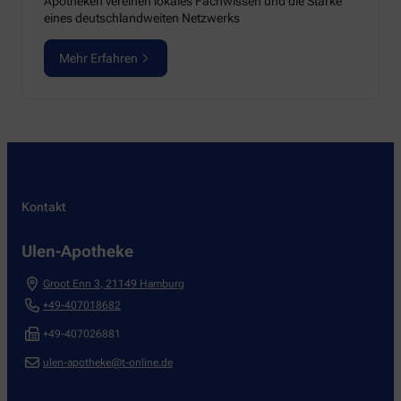
Apotheken vereinen lokales Fachwissen und die Stärke
eines deutschlandweiten Netzwerks
Mehr Erfahren
Kontakt
Ulen-Apotheke
Groot Enn 3
,
21149
Hamburg
+49-407018682
+49-407026881
ulen-apotheke@t-online.de