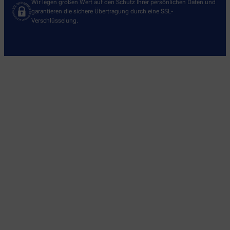
Wir legen großen Wert auf den Schutz Ihrer persönlichen Daten und
garantieren die sichere Übertragung durch eine SSL-
Verschlüsselung.