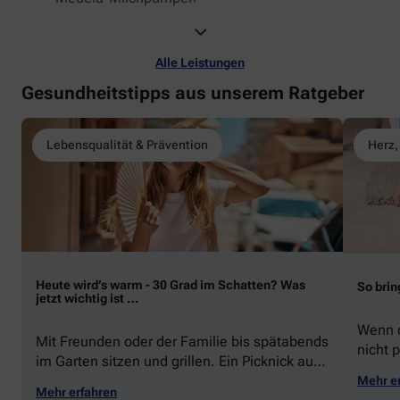
Alle Leistungen
Gesundheitstipps aus unserem Ratgeber
Lebensqualität & Prävention
Herz,
Heute wird’s warm - 30 Grad im Schatten? Was
So brin
jetzt wichtig ist …
Wenn d
Mit Freunden oder der Familie bis spätabends
nicht p
im Garten sitzen und grillen. Ein Picknick auf
zeigen
der Stadtparkwiese. Mit dem Paddelboot über
Mehr e
welche
Mehr erfahren