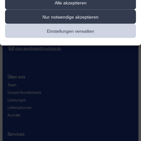
Alle akzeptieren
Ulen-Apotheke
Nur notwendige akzeptieren
Groot Enn 3
,
21149
Hamburg
+49-407018682
Einstellungen verwalten
+49-407026881
ulen-apotheke@t-online.de
Über uns
Team
Unsere Kundenkarte
Leistungen
Lieferoptionen
Kontakt
Services