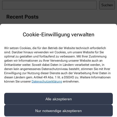
Suchen
Recent Posts
Hello world!
Cookie-Einwilligung verwalten
Recent Comments
A WordPress Commenter
zu
Hello world!
Wir setzen Cookies, die für den Betrieb der Website technisch erforderlich
sind. Darüber hinaus verwenden wir Cookies, um unsere Website für Sie
optimal zu gestalten und fortlaufend zu verbessern. Mit Ihrer Zustimmung
geben wir Informationen zu Ihrer Verwendung unserer Website auch an
Drittanbieter weiter. Soweit dabei Daten in Ländern verarbeitet werden, in
denen kein angemessenes Datenschutzniveau besteht, stimmen Sie mit Ihrer
Kontakt
Einwilligung zur Nutzung dieser Dienste auch der Verarbeitung Ihrer Daten in
diesen Ländern gem. Artikel 49 Abs. 1 lit. a DSGVO zu. Weitere Informationen
können Sie unserer
Datenschutzerklärung
entnehmen.
Ulen-Apotheke
Groot Enn 3
,
21149
Hamburg
Alle akzeptieren
+49-407018682
+49-407026881
Nur notwendige akzeptieren
ulen-apotheke@t-online.de